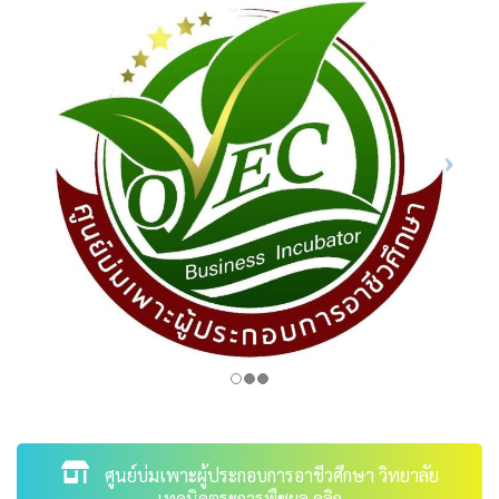
ศูนย์บ่มเพาะผู้ประกอบการอาชีวศึกษา วิทยาลัย
เทคนิคตระการพืชผล คลิก