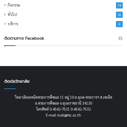
กิจกรรม
74
ทั่วไป
10
บริการ
4
ติดตามทาง Facebook
ติตต่อวิทยาลัย
วิทยาลัยเทคนิคตระการพืชผล 11 หมู่ 10 ถ.อุบล-ตระการฯ ต.เซเป็ด
อ.ตระการพืชผล จ.อุบลราชธานี 34130
โทรศัพท์ 0-4542-7531 0-4542-7532
E-mail mail@tkc.ac.th