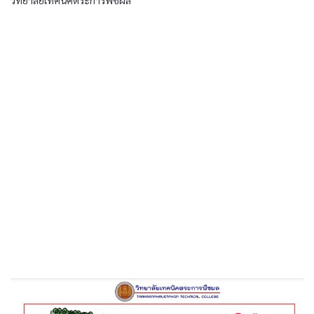
วิทยาลัยเทคนิคตระการพืชผล