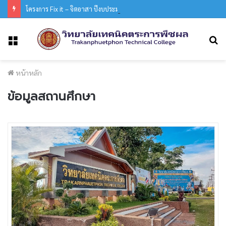
โครงการ Fix it – จิตอาสา ปีงบประมาณ พ.ศ. 2569
ค
เมนู
หน้าหลัก
ข้อมูลสถานศึกษา