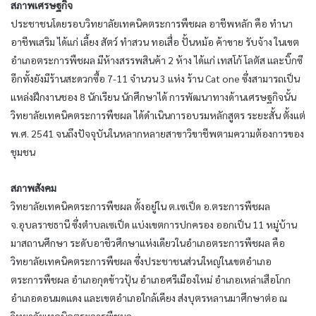
สภาพเศรษฐกิจ
ประชาชนโดยรอบวิทยาลัยเทคนิคตระการพืชผล อาชีพหลัก คือ ทำนา
อาชีพเสริม ได้แก่ เลี้ยง สัตว์ ทำสวน ทอเสื่อ ปั้นหม้อ ค้าขาย รับจ้าง ในเขต
อำเภอตระการพืชผล มีห้างสรรพสินค้า 2 ห้าง ได้แก่ เทสโก้ โลตัส และบิ๊กซี
อีกทั้งยังมีร้านสะดวกซื้อ 7-11 จำนวน 3 แห่ง ร้าน Cat one ซึ่งสามารถเป็น
แหล่งฝึกงานชอง 8 นักเรียน นักศึกษาได้ การพัฒนาทางด้านเศรษฐกิจนั้น
วิทยาลัยเทคนิคตระการพืชผล ได้ดำเนินการอบรมหลักสูตร ระยะสั้น ตั้งแต่
พ.ศ. 2541 จนถึงปัจจุบันในหลากหลายสาขาวิขาชีพตามความต้องการของ
ชุมชน
สภาพสังคม
วิทยาลัยเทคนิคตระการพืชผล ตั้งอยู่ใน ต.เซเป็ด อ.ตระการพืชผล
จ.อุบลราชธานี ซึ่งตำบลเซเป็ด แบ่งเขตการปกครอง ออกเป็น 11 หมู่บ้าน
มาสถานศึกษา ระดับอาชีวศึกษาแห่งเดียวในอำเภอตระการพืชผล คือ
วิทยาลัยเทคนิคตระการพืชผล ซึ่งประชาชนส่วนใหญ่ในเขตอำเภอ
ตระการพืชผล อำเภอกุดข้าวปุ้น อำเภอศรีเมืองใหม่ อำเภอเหล่าเสือโกก
อำเภอดอนมดแดง และเขตอำเภอใกล้เคียง ส่งบุตรหลานมาศึกษาต่อ ณ