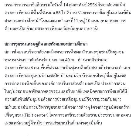
กรรมการการอาชีวศึกษา เมื่อวันที่ 14 กุมภาพันธ์ 2556 วิทยาลัยเทคนิค
ตระการพืชผล มีพื้นที่ทั้งหมด 88 ไร่ 2 งาน 61 ตารางวา ตั้งอยู่ในแปลงที่ดิน
สาธารณะประโยชน์ “โนนแม่เมาะ” เลขที่11 หมู่ 10 ถนน อุบล-ตระการฯ
ตำบลเซเป็ด อำเภอตระการพืชผล จังหวัดอุบลราชธานี
สภาพชุมชน เศรษฐกิจ และสังคมของสถานศึกษา
สภาพโดยรอบวิทยาลัยเทคนิคตระการพืชผล ลักษณะชุมชนเป็นชุมชน
ชนบท ห่างจากตัวจังหวัด ประมาณ 40 กม. ห่างจากตัวอำเภอ
ตระการพืชผล 6 กม. พื้นที่ส่วนมากเป็นทุ่งนาติดกับสนามกีฬากลาง อำเภอ
ตระการพืชผล ชุมชนบ้านเซเป็ด บ้านดอนจิก บ้านดอนใหญ่ ซึ่งอยู่ในเขต
การปกครองท้องถิ่นขององค์การบริหารส่วนตำบลเซเป็ด ประชากรส่วน
ใหญ่ประกอบอาชีพเกษตรกรรม และวิทยาลัยเทคนิคตระการพืชผลได้มี
ความสัมพันธ์กับชุมชนด้วยการช่วยเหลือชุมชนมีกิจกรรมร่วมกันอย่าง
สม่ำเสมอ เช่น การบริหารชุมชนตามโครงการต่างๆ โครงการศูนย์ซ่อมสร้าง
เพื่อชุมชน (Fix it center) โครงการอาชีวะร่วมด้วยช่วยประชาชนตลอดจน
เผยแพร่ความรู้ด้านวิชาการแก่ชุมชน ในด้านต่างๆ เป็นต้น