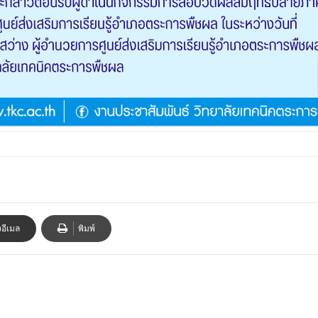
งอีเมล
พิมพ์