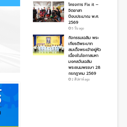
โครงการ Fix it –
จิตอาสา
ปีงบประมาณ พ.ศ.
2569
5 วัน ago
กิจกรรมเฉลิม พระ
เกียรติพระบาท
สมเด็จพระเจ้าอยู่หัว
เนื่องในโอกาสมหา
มงคลวันเฉลิม
พระชนมพรรษา 28
กรกฎาคม 2569
2 สัปดาห์ ago