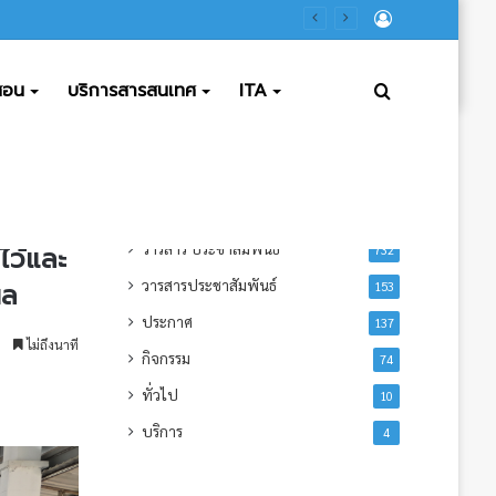
ลงชื่อ
เข้า
ดสอน
บริการสารสนเทศ
ITA
ค้นหา
ใช้
ข่าวอื่นๆ
้ป่วย ณ
ข่าวประชาสัมพันธ์
1,124
วารสาร ประชาสัมพันธ์
ไว้และ
732
วารสารประชาสัมพันธ์
ผล
153
ประกาศ
137
ไม่ถึงนาที
กิจกรรม
74
ทั่วไป
10
บริการ
4