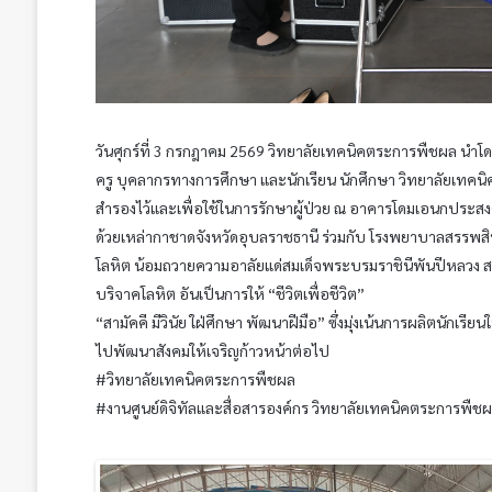
วันศุกร์ที่ 3 กรกฎาคม 2569 วิทยาลัยเทคนิคตระการพืชผล นำโด
ครู บุคลากรทางการศึกษา และนักเรียน นักศึกษา วิทยาลัยเทคนิ
สำรองไว้และเพื่อใช้ในการรักษาผู้ป่วย ณ อาคารโดมเอนกประส
ด้วยเหล่ากาชาดจังหวัดอุบลราชธานี ร่วมกับ โรงพยาบาลสรรพสิทธ
โลหิต น้อมถวายความอาลัยแด่สมเด็จพระบรมราชินีพันปีหลวง ส
บริจาคโลหิต อันเป็นการให้ “ชีวิตเพื่อชีวิต”
“สามัคคี มีวินัย ใฝ่ศึกษา พัฒนาฝีมือ” ซึ่งมุ่งเน้นการผลิตนักเร
ไปพัฒนาสังคมให้เจริญก้าวหน้าต่อไป
#วิทยาลัยเทคนิคตระการพืชผล
#งานศูนย์ดิจิทัลและสื่อสารองค์กร วิทยาลัยเทคนิคตระการพืช