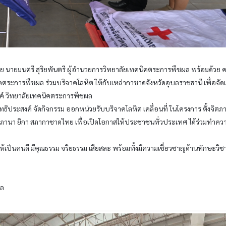
ย นายมนตรี สุริยพันตรี ผู้อำนวยการวิทยาลัยเทคนิคตระการพืชผล พร้อมด้วย 
คตระการพืชผล ร่วมบริจาคโลหิต ให้กับเหล่ากาชาดจังหวัดอุบลราชธานี เพื่อจัด
งค์ วิทยาลัยเทคนิคตระการพืชผล
ิประสงค์ จัดกิจกรรม ออกหน่วยรับบริจาคโลหิต เคลื่อนที่ ในโครงการ ตั้งจิตภ
ภานา ยิกา สภากาชาดไทย เพื่อเปิดโอกาสให้ประชาชนทั่วประเทศ ได้ร่วมทำควา
ียนให้เป็นคนดี มีคุณธรรม จริยธรรม เสียสละ พร้อมทั้งมีความเชี่ยวชาญด้านทักษะวิช
ผล