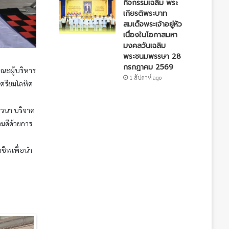
กิจกรรมเฉลิม พระ
เกียรติพระบาท
สมเด็จพระเจ้าอยู่หัว
เนื่องในโอกาสมหา
มงคลวันเฉลิม
พระชนมพรรษา 28
กรกฎาคม 2569
คณะผู้บริหาร
1 สัปดาห์ ago
เตรียมโลหิต
าวนา บริจาค
มดีด้วยการ
าชีพเพื่อนำ