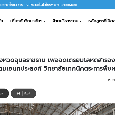
ตระการพืชผล ร่วมงานประเพณีแห่เทียนพรรษา อำเภอตระการพืชผล ประจำปี 2569
ัก
เกี่ยวกับวิทยาลัยฯ
ฝ่ายบริหารงาน
หลักสูตรที่เปิ
กาชาดจังหวัดอุบลราชธานี เพื่อจัดเตรียมโลหิตสำรองไว้และเพื่อใช้ในการรักษาผู
ังหวัดอุบลราชธานี เพื่อจัดเตรียมโลหิตสำรอง
ารโดมเอนกประสงค์ วิทยาลัยเทคนิคตระการพืช
33
เมล
พิมพ์