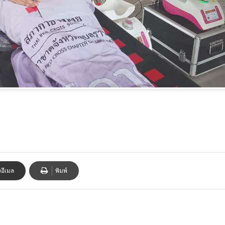
งอีเมล
พิมพ์