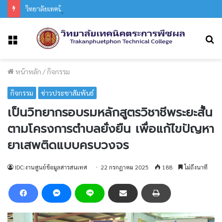
วิทยาลัยเทคนิคตระการพืชผล ร่วมงานประเพณีแห่เทียนพรรษา อำเภอตระการพืชผล ประจำปี 2569
ค
เมนู
หน้าหลัก
/
กิจกรรม
กิจกรรม
ข่าวประชาสัมพันธ์
เป็นวิทยากรอบรมหลักสูตรวิชาชีพระยะสั้น
ตามโครงการตำบลยั่งยืน เพื่อแก้ไขปัญหา
ยาเสพติดแบบครบวงจร
IDC:งานศูนย์ข้อมูลสารสนเทศ
22 กรกฎาคม 2025
188
ไม่ถึงนาที