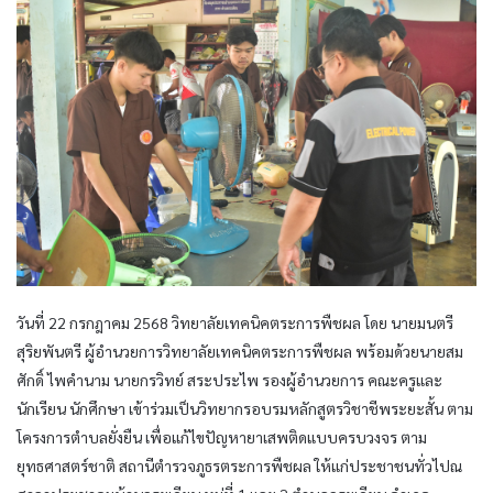
วันที่ 22 กรกฎาคม 2568 วิทยาลัยเทคนิคตระการพืชผล โดย นายมนตรี
สุริยพันตรี ผู้อำนวยการวิทยาลัยเทคนิคตระการพืชผล พร้อมด้วยนายสม
ศักดิ์ ไพคำนาม นายกรวิทย์ สระประไพ รองผู้อำนวยการ คณะครูและ
นักเรียน นักศึกษา เข้าร่วมเป็นวิทยากรอบรมหลักสูตรวิชาชีพระยะสั้น ตาม
โครงการตำบลยั่งยืน เพื่อแก้ไขปัญหายาเสพติดแบบครบวงจร ตาม
ยุทธศาสตร์ชาติ สถานีตำรวจภูธรตระการพืชผล ให้แก่ประชาชนทั่วไปณ