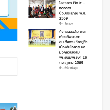
โครงการ Fix it –
จิตอาสา
ปีงบประมาณ พ.ศ.
2569
4 วัน ago
กิจกรรมเฉลิม พระ
เกียรติพระบาท
สมเด็จพระเจ้าอยู่หัว
เนื่องในโอกาสมหา
มงคลวันเฉลิม
พระชนมพรรษา 28
กรกฎาคม 2569
1 สัปดาห์ ago