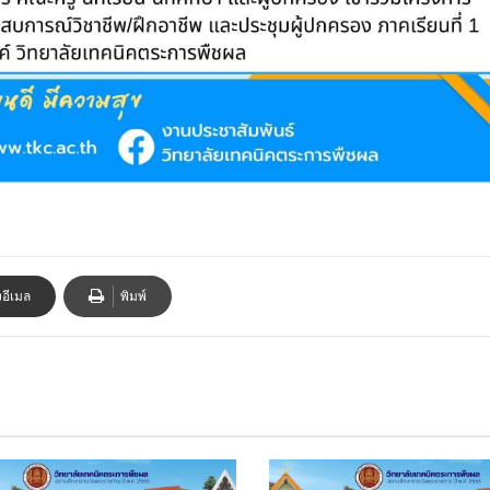
งอีเมล
พิมพ์