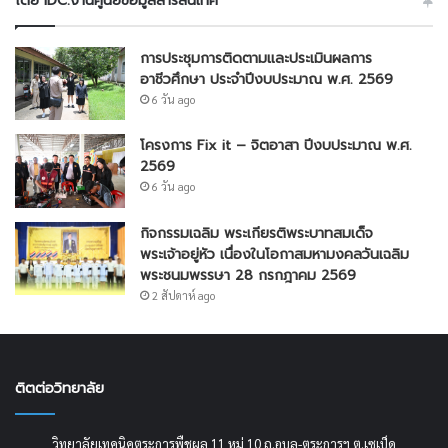
โดย IDC:งานศูนย์ข้อมูลสารสนเทศ
การประชุมการติดตามและประเมินผลการ
อาชีวศึกษา ประจำปีงบประมาณ พ.ศ. 2569
6 วัน ago
โครงการ Fix it – จิตอาสา ปีงบประมาณ พ.ศ.
2569
6 วัน ago
กิจกรรมเฉลิม พระเกียรติพระบาทสมเด็จ
พระเจ้าอยู่หัว เนื่องในโอกาสมหามงคลวันเฉลิม
พระชนมพรรษา 28 กรกฎาคม 2569
2 สัปดาห์ ago
ติตต่อวิทยาลัย
วิทยาลัยเทคนิคตระการพืชผล 11 หมู่ 10 ถ.อุบล-ตระการฯ ต.เซเป็ด