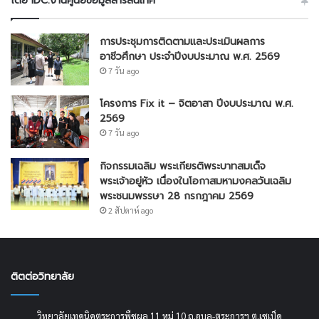
โดย IDC:งานศูนย์ข้อมูลสารสนเทศ
การประชุมการติดตามและประเมินผลการ
อาชีวศึกษา ประจำปีงบประมาณ พ.ศ. 2569
7 วัน ago
โครงการ Fix it – จิตอาสา ปีงบประมาณ พ.ศ.
2569
7 วัน ago
กิจกรรมเฉลิม พระเกียรติพระบาทสมเด็จ
พระเจ้าอยู่หัว เนื่องในโอกาสมหามงคลวันเฉลิม
พระชนมพรรษา 28 กรกฎาคม 2569
2 สัปดาห์ ago
ติตต่อวิทยาลัย
วิทยาลัยเทคนิคตระการพืชผล 11 หมู่ 10 ถ.อุบล-ตระการฯ ต.เซเป็ด