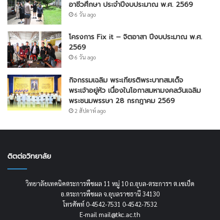
อาชีวศึกษา ประจำปีงบประมาณ พ.ศ. 2569
6 วัน ago
โครงการ Fix it – จิตอาสา ปีงบประมาณ พ.ศ.
2569
6 วัน ago
กิจกรรมเฉลิม พระเกียรติพระบาทสมเด็จ
พระเจ้าอยู่หัว เนื่องในโอกาสมหามงคลวันเฉลิม
พระชนมพรรษา 28 กรกฎาคม 2569
2 สัปดาห์ ago
ติตต่อวิทยาลัย
วิทยาลัยเทคนิคตระการพืชผล 11 หมู่ 10 ถ.อุบล-ตระการฯ ต.เซเป็ด
อ.ตระการพืชผล จ.อุบลราชธานี 34130
โทรศัพท์ 0-4542-7531 0-4542-7532
E-mail mail@tkc.ac.th