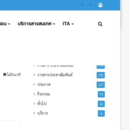
ลงชื่อ
2568
เข้า
ดสอน
บริการสารสนเทศ
ITA
ค้นหา
ใช้
ข่าวอื่นๆ
ข่าวประชาสัมพันธ์
1,124
วารสาร ประชาสัมพันธ์
732
วารสารประชาสัมพันธ์
ไม่ถึงนาที
153
ประกาศ
137
กิจกรรม
74
ทั่วไป
10
บริการ
4