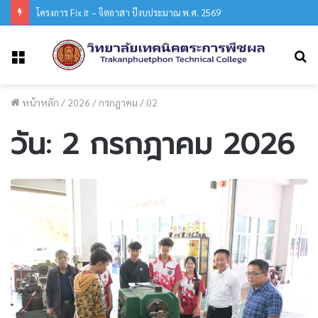
โครงการ Fix it – จิตอาสา ปีงบประมาณ พ.ศ. 2569
ค
เมนู
หน้าหลัก
/
2026
/
กรกฎาคม
/
02
วัน:
2 กรกฎาคม 2026